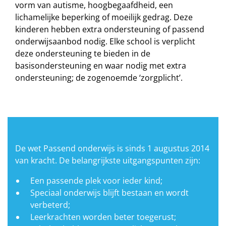
vorm van autisme, hoogbegaafdheid, een
lichamelijke beperking of moeilijk gedrag. Deze
kinderen hebben extra ondersteuning of passend
onderwijsaanbod nodig. Elke school is verplicht
deze ondersteuning te bieden in de
basisondersteuning en waar nodig met extra
ondersteuning; de zogenoemde ‘zorgplicht’.
De wet Passend onderwijs is sinds 1 augustus 2014
van kracht. De belangrijkste uitgangspunten zijn:
Een passende plek voor ieder kind;
Speciaal onderwijs blijft bestaan en wordt
verbeterd;
Leerkrachten worden beter toegerust;