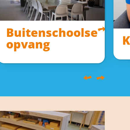
Buitenschoolse
K
opvang