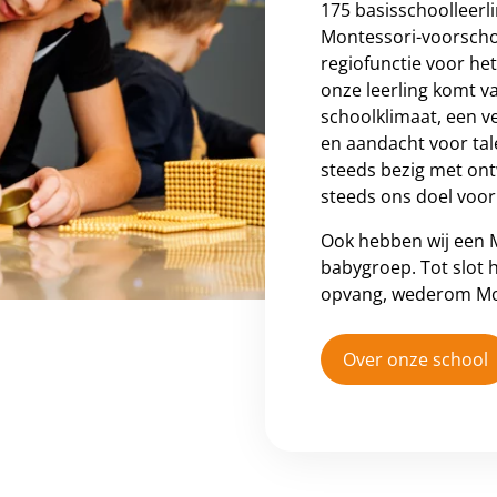
175 basisschoolleer
Montessori-voorschoo
regiofunctie voor h
onze leerling komt v
schoolklimaat, een v
en aandacht voor tal
steeds bezig met ont
steeds ons doel voo
Ook hebben wij een M
babygroep. Tot slot
opvang, wederom Mo
Over onze school