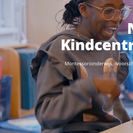
Kindcent
Montessorionderwijs, -voorsch