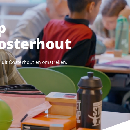
p
osterhout
n uit Oosterhout en omstreken.