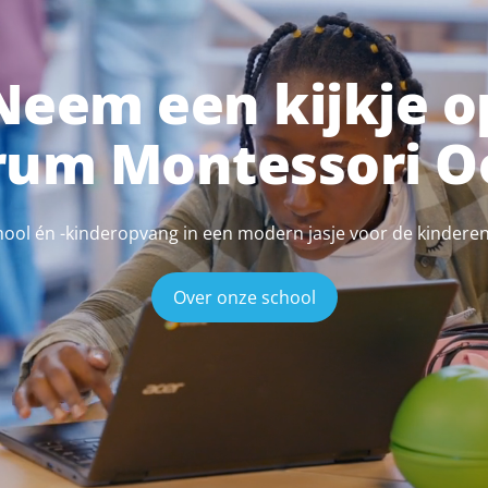
Neem een kijkje o
rum Montessori O
ool én -kinderopvang in een modern jasje voor de kindere
Over onze school