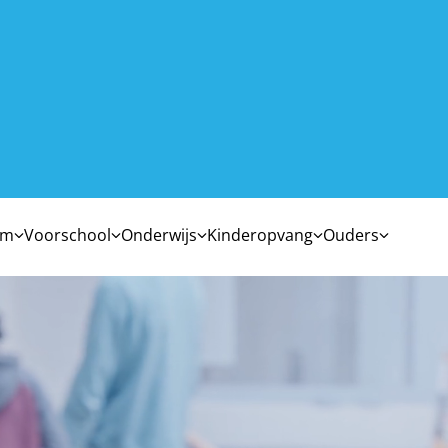
um
Voorschool
Onderwijs
Kinderopvang
Ouders